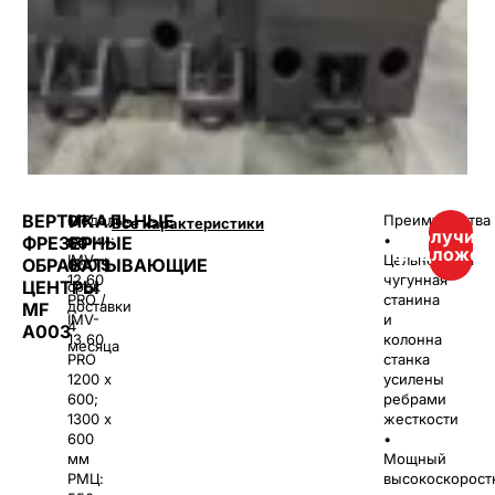
ВЕРТИКАЛЬНЫЕ
ОТ
Модель
Преимущества
Все характеристики
Получить
серии:
•
ФРЕЗЕРНЫЕ
60
предложен
IMV-
Цельнолитая
ОБРАБАТЫВАЮЩИЕ
000
$
12.60
чугунная
ЦЕНТРЫ
срок
PRO /
станина
доставки
MF
IMV-
и
4
A003
13.60
колонна
месяца
PRO
станка
1200 х
усилены
600;
ребрами
1300 х
жесткости
600
•
мм
Мощный
РМЦ:
высокоскорост