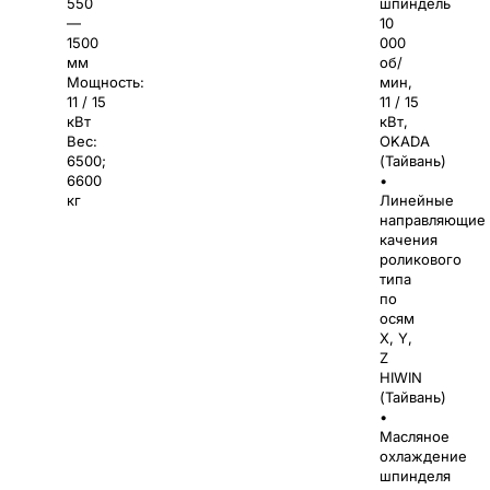
550
шпиндель
—
10
1500
000
мм
об/
Мощность:
мин,
11 / 15
11 / 15
кВт
кВт,
Вес:
OKADA
6500;
(Тайвань)
6600
•
кг
Линейные
направляющие
качения
роликового
типа
по
осям
X, Y,
Z
HIWIN
(Тайвань)
•
Масляное
охлаждение
шпинделя