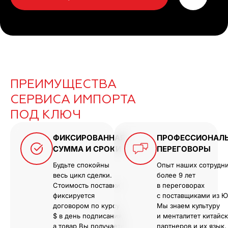
ПРЕИМУЩЕСТВА
СЕРВИСА ИМПОРТА
ПОД КЛЮЧ
ФИКСИРОВАННАЯ
ПРОФЕССИОНАЛ
СУММА И СРОКИ
ПЕРЕГОВОРЫ
Будьте спокойны
Опыт наших сотрудн
весь цикл сделки.
более 9 лет
Стоимость поставки
в переговорах
фиксируется
с поставщиками из Ю
договором по курсу
Мы знаем культуру
$ в день подписания,
и менталитет китайс
а товар Вы получаете
партнеров и их язык.