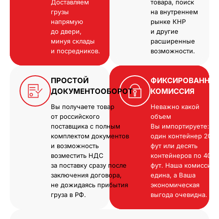
Доставляем
товара, поиск
грузы
на внутреннем
напрямую
рынке КНР
до двери,
и другие
минуя склады
расширенные
и посредников.
возможности.
ПРОСТОЙ
ФИКСИРОВАННА
ДОКУМЕНТООБОРОТ
КОМИССИЯ
Вы получаете товар
Неважно какой
от российского
объем
поставщика с полным
Вы импортируете:
комплектом документов
один контейнер 20
и возможность
фут или десять
возместить НДС
контейнеров по 40
за поставку сразу после
фут. Наша комиссия
заключения договора,
едина, а Ваша
не дожидаясь прибытия
экономическая
груза в РФ.
выгода очевидна.