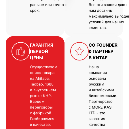
раньше или точно в
Все эти знания дают
срок.
нам достичь
максимально выгодн
условий для наших
клиентов.
ГАРАНТИЯ
CO FOUNDER
ПЕРВОЙ
& ПАРТНЕР
ЦЕНЫ
В КИТАЕ
Осуществляем
Наша
поиск товара
компания
на AliBaba,
основана
Taobao, 1688
русским
и внутреннем
и китайскими
рынке КНР.
бизнесменами.
Введем
Партнерство
переговоры
с MORE KASI
с фабрикой.
LTD - это
Разбираемся
гарантия
в качестве.
качества