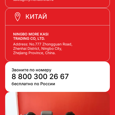
КИТАЙ
NINGBO MORE KASI
TRADING CO, LTD.
Address: No.777 Zhongguan Road,
Zhenhai District, Ningbo City,
Zhejiang Province, China.
Звоните по номеру
8 800 300 26 67
бесплатно по России