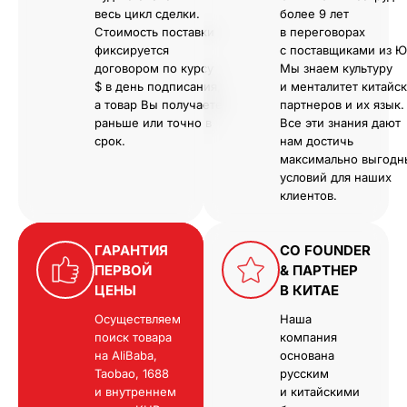
весь цикл сделки.
более 9 лет
Стоимость поставки
в переговорах
фиксируется
с поставщиками из Ю
договором по курсу
Мы знаем культуру
$ в день подписания,
и менталитет китайс
а товар Вы получаете
партнеров и их язык.
раньше или точно в
Все эти знания дают
срок.
нам достичь
максимально выгодн
условий для наших
клиентов.
ГАРАНТИЯ
CO FOUNDER
ПЕРВОЙ
& ПАРТНЕР
ЦЕНЫ
В КИТАЕ
Осуществляем
Наша
поиск товара
компания
на AliBaba,
основана
Taobao, 1688
русским
и внутреннем
и китайскими