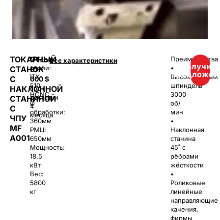
ТОКАРНЫЙ
ОТ
Модель
Преимущества
Все характеристики
Получить
серии:
•
СТАНОК
31
предложен
ITX-
Высокоточный
С
600
$
510
шпиндель
НАКЛОННОЙ
срок
HCNC
3000
доставки
СТАНИНОЙ
Ø
об/
4
С
обработки:
мин
месяца
ЧПУ
360мм
•
MF
РМЦ:
Наклонная
A001
650мм
станина
Мощность:
45˚ с
18,5
рёбрами
кВт
жёсткости
Вес:
•
5800
Роликовые
кг
линейные
направляющие
качения,
фирмы