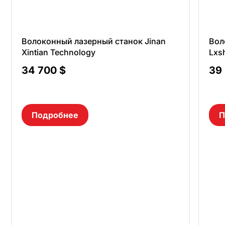
Волоконный лазерный станок Jinan
Вол
Xintian Technology
Lxs
34 700
$
39
Подробнее
П