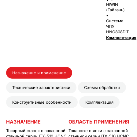
HIWIN
(Тайвань)
•
Система
ЧПУ
HNC808DiT
Комплектация
Назначение и применение
Технические характеристики
Схемы обработки
Конструктивные особенности
Комплектация
НАЗНАЧЕНИЕ
ОБЛАСТЬ ПРИМЕНЕНИЯ
Токарный станок с наклонной
Токарные станки с наклонной
станиной серии ITX-510 HCNC
станиной серии ITX-510 HCNC