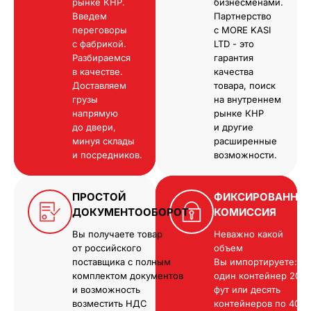
рынке КНР.
бизнесменами.
Введем
Партнерство
переговоры
с MORE KASI
с фабрикой.
LTD - это
Разбираемся
гарантия
в качестве.
качества
Доставляем
товара, поиск
грузы
на внутреннем
напрямую
рынке КНР
до двери,
и другие
минуя склады
расширенные
и посредников.
возможности.
ПРОСТОЙ
ФИКСИРОВАННА
ДОКУМЕНТООБОРОТ
КОМИССИЯ
Вы получаете товар
Неважно какой
от российского
объем
поставщика с полным
Вы импортируете:
комплектом документов
один контейнер 20
и возможность
фут или десять
возместить НДС
контейнеров по 40