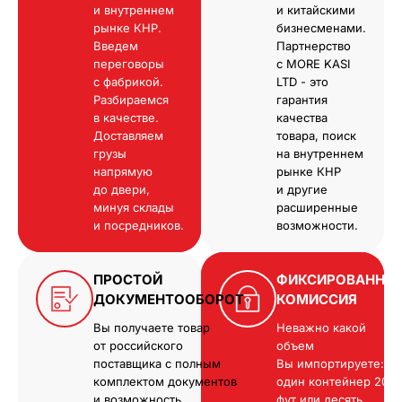
и внутреннем
и китайскими
рынке КНР.
бизнесменами.
Введем
Партнерство
переговоры
с MORE KASI
с фабрикой.
LTD - это
Разбираемся
гарантия
в качестве.
качества
Доставляем
товара, поиск
грузы
на внутреннем
напрямую
рынке КНР
до двери,
и другие
минуя склады
расширенные
и посредников.
возможности.
ПРОСТОЙ
ФИКСИРОВАННА
ДОКУМЕНТООБОРОТ
КОМИССИЯ
Вы получаете товар
Неважно какой
от российского
объем
поставщика с полным
Вы импортируете:
комплектом документов
один контейнер 20
и возможность
фут или десять