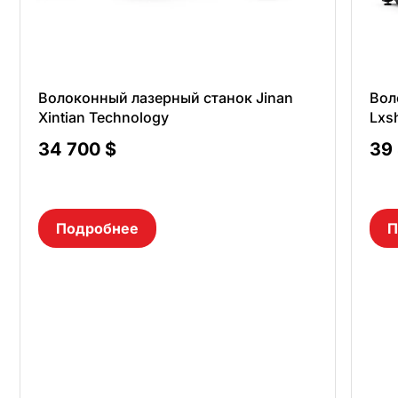
Волоконный лазерный станок Jinan
Вол
Xintian Technology
Lxs
34 700
$
39
Подробнее
П