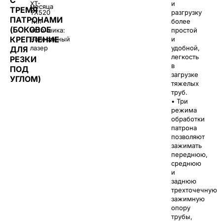
XT-
и
месяца
ТРЕМЯ
TX520
разгрузку
ПАТРОНАМИ
Тип
более
(БОКОВОЕ
источника:
простой
КРЕПЛЕНИЕ
Волоконный
и
лазер
удобной,
ДЛЯ
легкость
РЕЗКИ
в
ПОД
загрузке
УГЛОМ)
тяжелых
труб.
• Три
режима
обработки
патрона
позволяют
зажимать
переднюю,
среднюю
и
заднюю
трехточечную
зажимную
опору
трубы,