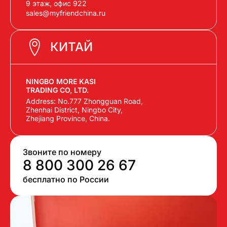
9 этаж, офис 922
sales@myfriendchina.ru
КИТАЙ
NINGBO MORE KASI
TRADING CO, LTD.
Address: No.777 Zhongguan Road,
Zhenhai District, Ningbo City,
Zhejiang Province, China.
Звоните по номеру
8 800 300 26 67
бесплатно по России