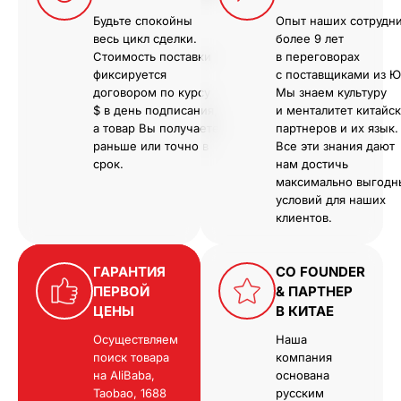
Будьте спокойны
Опыт наших сотрудн
весь цикл сделки.
более 9 лет
Стоимость поставки
в переговорах
фиксируется
с поставщиками из Ю
договором по курсу
Мы знаем культуру
$ в день подписания,
и менталитет китайс
а товар Вы получаете
партнеров и их язык.
раньше или точно в
Все эти знания дают
срок.
нам достичь
максимально выгодн
условий для наших
клиентов.
ГАРАНТИЯ
CO FOUNDER
ПЕРВОЙ
& ПАРТНЕР
ЦЕНЫ
В КИТАЕ
Осуществляем
Наша
поиск товара
компания
на AliBaba,
основана
Taobao, 1688
русским