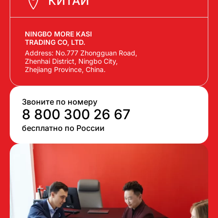
КИТАЙ
NINGBO MORE KASI
TRADING CO, LTD.
Address: No.777 Zhongguan Road,
Zhenhai District, Ningbo City,
Zhejiang Province, China.
Звоните по номеру
8 800 300 26 67
бесплатно по России