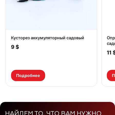
Кусторез аккумуляторный садовый
Опр
сад
9
$
11
Подробнее
П
НАЙДЕМ ТО, ЧТО ВАМ НУЖНО