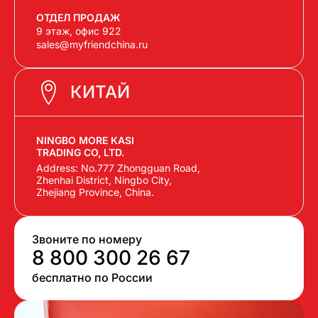
ОТДЕЛ ПРОДАЖ
9 этаж, офис 922
sales@myfriendchina.ru
КИТАЙ
NINGBO MORE KASI
TRADING CO, LTD.
Address: No.777 Zhongguan Road,
Zhenhai District, Ningbo City,
Zhejiang Province, China.
Звоните по номеру
8 800 300 26 67
бесплатно по России