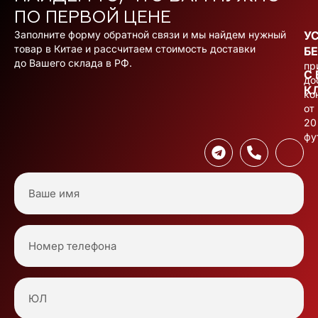
ПО ПЕРВОЙ ЦЕНЕ
Заполните форму обратной связи и мы найдем нужный
У
товар в Китае и рассчитаем стоимость доставки
Б
до Вашего склада в РФ.
пр
С
до
К
ко
от
20
фу